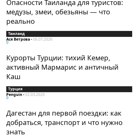
Опасности Таиланда для туристов:
медузы, змеи, обезьяны — что
реально
Таиланд
Ася Ветрова
-
06.07.2026
0
Курорты Турции: тихий Кемер,
активный Мармарис и античный
Каш
Турция
Penguin
-
02.03.2020
0
Дагестан для первой поездки: как
добраться, транспорт и что нужно
знать