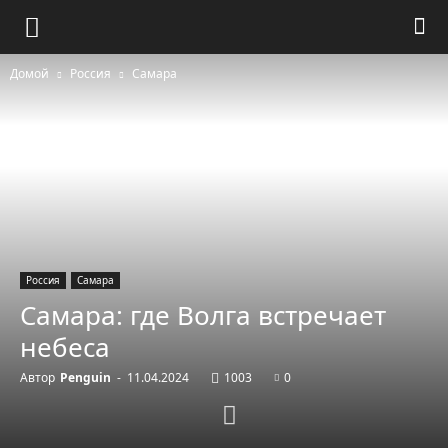
Домой
Россия
Самара
Россия
Самара
Самара: где Волга встречает
небеса
Автор
Penguin
-
11.04.2024
1003
0