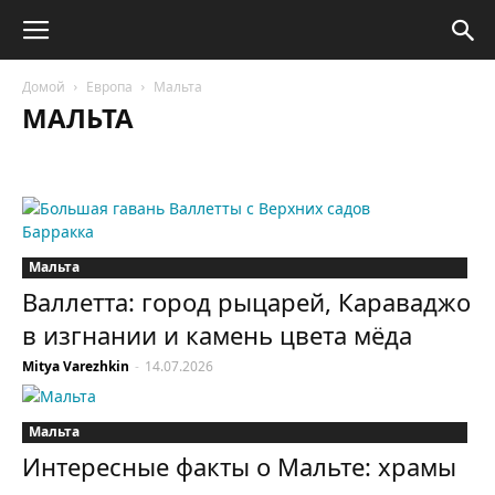
Домой
Европа
Мальта
МАЛЬТА
Австрия
Беларусь
Бельгия
Болгария
Великобритания
Венгрия
Германия
Греция
Дания
Ирландия
Исландия
Испания
Италия
Латвия
Литва
Люксембург
Мальта
Нидерланды
Норвегия
Польша
Португалия
Сербия
Словакия
Словения
Франция
Хорватия
Черногория
Мальта
Чехия
Швейцария
Швеция
Эстония
Валлетта: город рыцарей, Караваджо
в изгнании и камень цвета мёда
Mitya Varezhkin
-
14.07.2026
Мальта
Интересные факты о Мальте: храмы