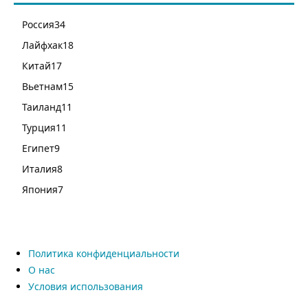
Россия
34
Лайфхак
18
Китай
17
Вьетнам
15
Таиланд
11
Турция
11
Египет
9
Италия
8
Япония
7
Политика конфиденциальности
О нас
Условия использования