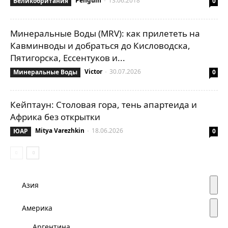
Penguin
-
13.06.2018
Великобритания
0
Минеральные Воды (MRV): как прилететь на
Кавминводы и добраться до Кисловодска,
Пятигорска, Ессентуков и...
Victor
-
30.07.2026
Минеральные Воды
0
Кейптаун: Столовая гора, тень апартеида и
Африка без открытки
Mitya Varezhkin
-
18.06.2026
ЮАР
0
Азия
Америка
Аргентина