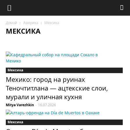
Домой
Америка
Мексика
МЕКСИКА
Аргентина
Бразилия
Венесуэла
Гватемала
Канада
Колумбия
Куба
Мексика
Перу
США
Ямайка
Мексика
Мехико: город на руинах
Теночтитлана — ацтекские слои,
мурали и уличная кухня
Mitya Varezhkin
-
16.07.2026
Мексика