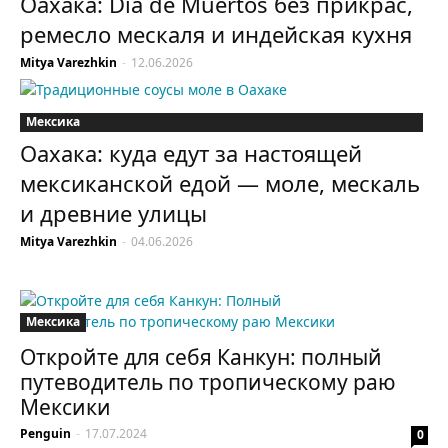
Оахака: Día de Muertos без прикрас,
ремесло мескаля и индейская кухня
Mitya Varezhkin
-
12.06.2026
Мексика
Оахака: куда едут за настоящей
мексиканской едой — моле, мескаль
и древние улицы
Mitya Varezhkin
-
04.06.2026
Мексика
Откройте для себя Канкун: полный
путеводитель по тропическому раю
Мексики
Penguin
-
17.07.2024
0