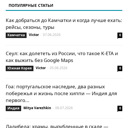
ПОПУЛЯРНЫЕ СТАТЬИ
Саратов
Свияжск
Сергиев Посад
Сочи
Суздаль
Сулакский каньон
Сургут
Татарстан
Теберда
Телецкое озеро
Туапсе
Тюмень
Улан-Удэ
Уфа
Как добраться до Камчатки и когда лучше ехать:
Чебоксары
Челябинск
Чемал
Якутск
Ялта
Ярославль
рейсы, сезоны, туры
Victor
-
07.06.2026
Камчатка
0
Сеул: как долететь из России, что такое K-ETA и
как выжить без Google Maps
Victor
-
05.08.2026
Южная Корея
0
Гоа: португальское наследие, два разных
побережья и жизнь после хиппи — Индия для
первого...
Mitya Varezhkin
-
08.07.2026
Индия
0
Лалибела: храмы, вырубленные в скале —