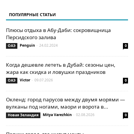
Саратов
Свияжск
Сергиев Посад
Сочи
Суздаль
Сулакский каньон
Сургут
Татарстан
Теберда
ПОПУЛЯРНЫЕ СТАТЬИ
Телецкое озеро
Туапсе
Тюмень
Улан-Удэ
Уфа
Чебоксары
Челябинск
Чемал
Якутск
Ялта
Ярославль
Плюсы отдыха в Абу-Даби: сокровищница
Персидского залива
Penguin
-
24.02.2024
ОАЭ
0
Когда дешевле лететь в Дубай: сезоны цен,
жара как скидка и ловушки праздников
Victor
-
09.07.2026
ОАЭ
0
Окленд: город парусов между двумя морями —
вулканы под ногами, маори и ворота в...
Mitya Varezhkin
-
02.08.2026
Новая Зеландия
0