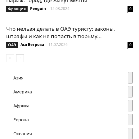
Париж: город, где живут мечты
Penguin
-
15.03.2024
Франция
0
Что нельзя делать в ОАЭ туристу: законы,
штрафы и как не попасть в тюрьму...
Ася Ветрова
-
11.07.2026
ОАЭ
0
Азия
Америка
Африка
Европа
Океания