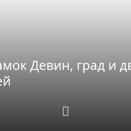
амок Девин, град и 
ей