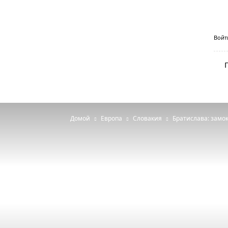
Aviaseller.com
Войт
—
дешёвые
авиабилеты
от
пингвина
Домой
Европа
Словакия
Братислава: замок