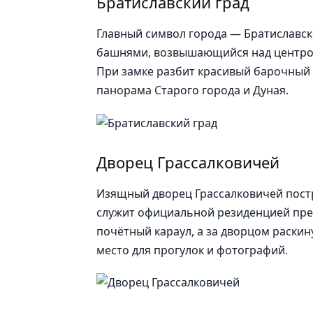
Братиславский град
Главный символ города — Братиславск
башнями, возвышающийся над центром. 
При замке разбит красивый барочный 
панорама Старого города и Дуная.
Дворец Грассалковичей
Изящный дворец Грассалковичей постро
служит официальной резиденцией през
почётный караул, а за дворцом раски
место для прогулок и фотографий.