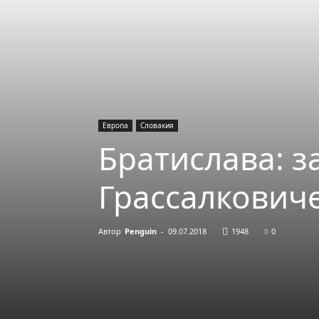
Европа
Словакия
Братислава: з
Грассалкович
Автор
Penguin
-
09.07.2018
1948
0