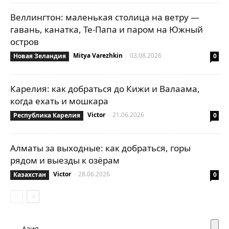
Веллингтон: маленькая столица на ветру —
гавань, канатка, Те-Папа и паром на Южный
остров
Mitya Varezhkin
-
03.08.2026
Новая Зеландия
0
Карелия: как добраться до Кижи и Валаама,
когда ехать и мошкара
Victor
-
21.06.2026
Республика Карелия
0
Алматы за выходные: как добраться, горы
рядом и выезды к озёрам
Victor
-
28.06.2026
Казахстан
0
Азия