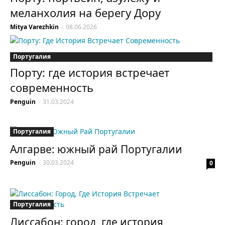
меланхолия на берегу Дору
Mitya Varezhkin
-
08.06.2026
Португалия
Порту: где история встречает
современность
Penguin
-
31.03.2024
Португалия
Алгарве: южный рай Португалии
Penguin
-
30.03.2024
0
Португалия
Лиссабон: город, где история