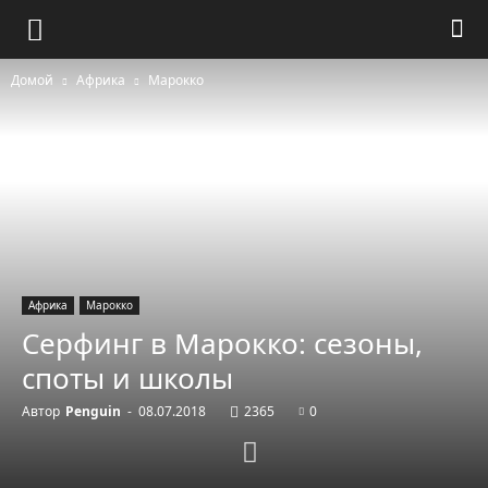
Домой
Африка
Марокко
Африка
Марокко
Серфинг в Марокко: сезоны,
споты и школы
Автор
Penguin
-
08.07.2018
2365
0