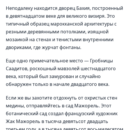
Неподалеку находится дворец Бахия, построенный
в девятнадцатом веке для великого визиря. Это
типичный образец марокканской архитектуры с
резными деревянными потолками, изящной
мозаикой на стенах и тенистыми внутренними
двориками, где журчат фонтаны.
Еще одно примечательное место — Гробницы
Саадитов, роскошный мавзолей шестнадцатого
века, который был замурован и случайно
обнаружен только в начале двадцатого века.
Если же вы захотите отдохнуть от охристых стен
медины, отправляйтесь в сад Мажорель. Этот
ботанический сад создал французский художник
Жак Мажорель в тысяча девятьсот двадцать
третьем году, а в тысяча девятьсот восьмидесятом