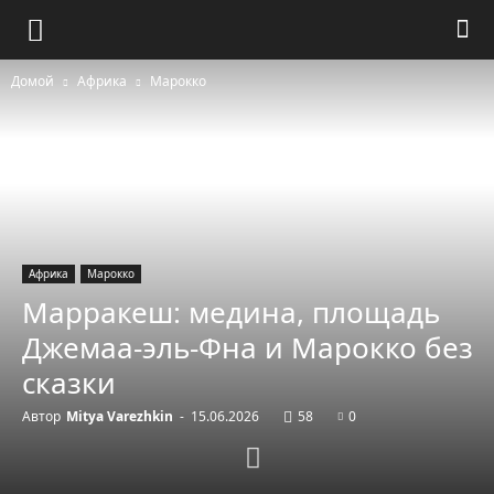
Домой
Африка
Марокко
Африка
Марокко
Марракеш: медина, площадь
Джемаа-эль-Фна и Марокко без
сказки
Автор
Mitya Varezhkin
-
15.06.2026
58
0