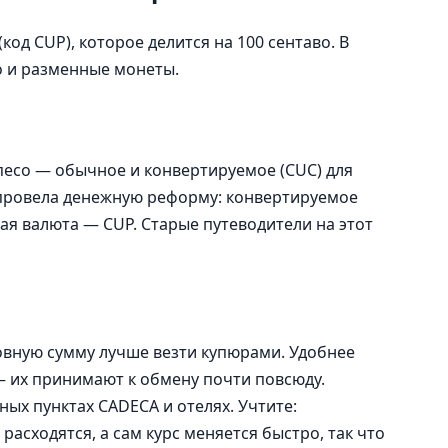
(код CUP), которое делится на 100 сентаво. В
о и разменные монеты.
 песо — обычное и конвертируемое (CUC) для
а провела денежную реформу: конвертируемое
ная валюта — CUP. Старые путеводители на этот
овную сумму лучше везти купюрами. Удобнее
 их принимают к обмену почти повсюду.
ых пунктах CADECA и отелях. Учтите:
асходятся, а сам курс меняется быстро, так что