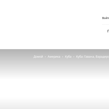
Aviaseller.com
Войт
—
дешёвые
авиабилеты
от
пингвина
Домой
Америка
Куба
Куба: Гавана, Варадеро