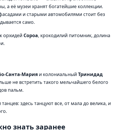
ы, а её музеи хранят богатейшие коллекции.
 фасадами и старыми автомобилями стоит без
адывается само.
ик орхидей
Сороа
, крокодилий питомник, долина
и.
йо-Санта-Мария
и колониальный
Тринидад
льше не встретить такого мельчайшего белого
дов пальм.
танцев: здесь танцуют все, от мала до велика, и
го.
жно знать заранее