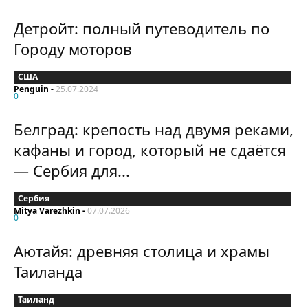
Детройт: полный путеводитель по
Городу моторов
США
Penguin
-
25.07.2024
0
Белград: крепость над двумя реками,
кафаны и город, который не сдаётся
— Сербия для...
Сербия
Mitya Varezhkin
-
07.07.2026
0
Аютайя: древняя столица и храмы
Таиланда
Таиланд