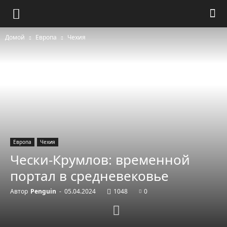
Домой
Европа
Чехия
Европа
Чехия
Чески-Крумлов: временной
портал в средневековье
Автор
Penguin
-
05.04.2024
1048
0