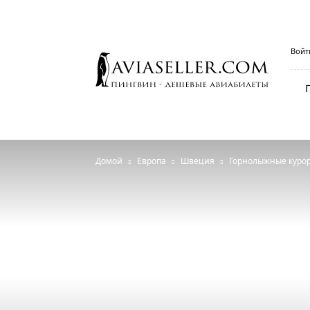
Aviaseller.com
Войт
—
дешёвые
авиабилеты
от
пингвина
Домой
Европа
Швеция
Горнолыжные курор