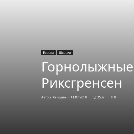
Европа
Швеция
Горнолыжные 
Риксгренсен
Автор
Penguin
-
11.07.2018
2532
0