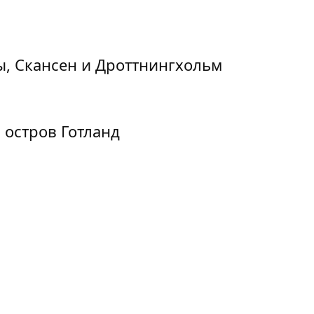
ы, Скансен и Дроттнингхольм
 остров Готланд