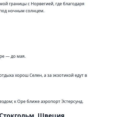
мой границы с Норвегией, где благодаря
 под ночным солнцем.
ре — до мая.
тдыха хорош Селен, а за экзотикой едут в
оездом; к Оре ближе аэропорт Эстерсунд.
Стокгольм, Швеция