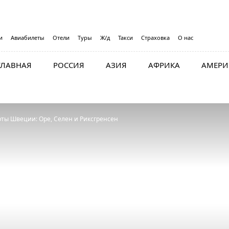
и
Авиабилеты
Отели
Туры
Ж/д
Такси
Страховка
О нас
ГЛАВНАЯ
РОССИЯ
АЗИЯ
АФРИКА
АМЕРИ
ты Швеции: Оре, Селен и Риксгренсен