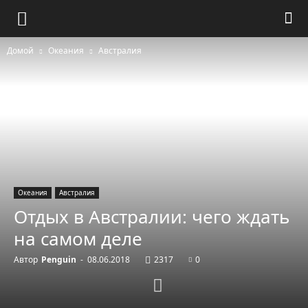
Домой
Океания
Австралия
Океания
Австралия
Отдых в Австралии: чего ждать
на самом деле
Автор
Penguin
-
08.06.2018
2317
0