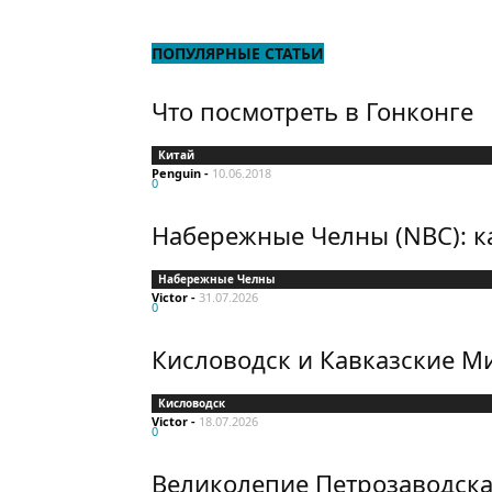
ПОПУЛЯРНЫЕ СТАТЬИ
Что посмотреть в Гонконге
Китай
Penguin
-
10.06.2018
0
Набережные Челны (NBC): ка
Набережные Челны
Victor
-
31.07.2026
0
Кисловодск и Кавказские М
Кисловодск
Victor
-
18.07.2026
0
Великолепие Петрозаводска