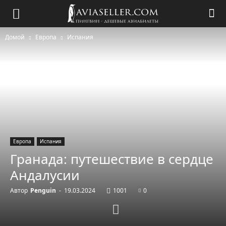
Домой
Европа
Испания
Европа
Испания
Гранада: путешествие в сердце
Андалусии
Автор
Penguin
-
19.03.2024
1001
0