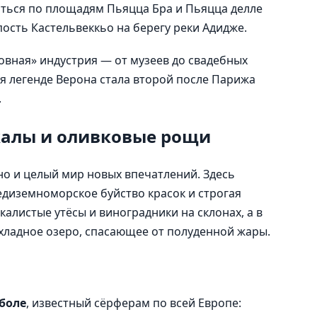
яться по площадям Пьяцца Бра и Пьяцца делле
пость Кастельвеккьо на берегу реки Адидже.
овная» индустрия — от музеев до свадебных
я легенде Верона стала второй после Парижа
.
скалы и оливковые рощи
 но и целый мир новых впечатлений. Здесь
диземноморское буйство красок и строгая
калистые утёсы и виноградники на склонах, а в
охладное озеро, спасающее от полуденной жары.
боле
, известный сёрферам по всей Европе: