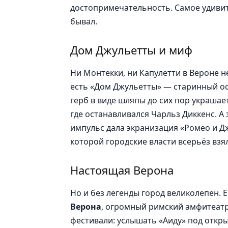
достопримечательность. Самое удивит
бывал.
Дом Джульетты и миф
Ни Монтекки, ни Капулетти в Вероне н
есть «Дом Джульетты» — старинный о
герб в виде шляпы до сих пор украшает
где останавливался Чарльз Диккенс. А
импульс дала экранизация «Ромео и Д
которой городские власти всерьёз вз
Настоящая Верона
Но и без легенды город великолепен. 
Верона
, огромный римский амфитеатр
фестивали: услышать «Аиду» под откр