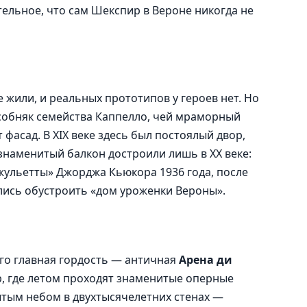
ельное, что сам Шекспир в Вероне никогда не
е жили, и реальных прототипов у героев нет. Но
собняк семейства Каппелло, чей мраморный
 фасад. В XIX веке здесь был постоялый двор,
 знаменитый балкон достроили лишь в XX веке:
жульетты» Джорджа Кьюкора 1936 года, после
ялись обустроить «дом уроженки Вероны».
Его главная гордость — античная
Арена ди
, где летом проходят знаменитые оперные
ытым небом в двухтысячелетних стенах —