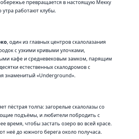
н побережье превращается в настоящую Мекку
о утра работают клубы.
рко
, один из главных центров скалолазания
родок с узкими кривыми улочками,
ыми кафе и средневековым замком, парящим
есятки естественных скалодромов с
я знаменитый «Underground».
яет пёстрая толпа: загорелые скалолазы со
ющие подъёмы, и любители побродить с
е время, чтобы застать озеро во всей красе.
от неё до южного берега около получаса.