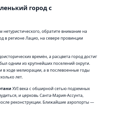
ленький город с
ем нетуристического, обратите внимание на
д в регионе Лацио, на севере провинции
доисторических времён, а расцвета город достиг
 был одним из крупнейших поселений округи.
 в ходе мелиорации, а в послевоенные годы
колько лет.
этани
XVI века с обширной сетью подземных
лудиться, и церковь Санта-Мария-Ассунта,
осле реконструкции. Ближайшие аэропорты —