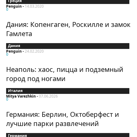
Греция
Penguin
-
14.03.2020
0
Дания: Копенгаген, Роскилле и замок
Гамлета
Дания
Penguin
-
24.02.2020
0
Неаполь: хаос, пицца и подземный
город под ногами
Италия
Mitya Varezhkin
-
07.06.2026
0
Германия: Берлин, Октоберфест и
лучшие парки развлечений
Германия