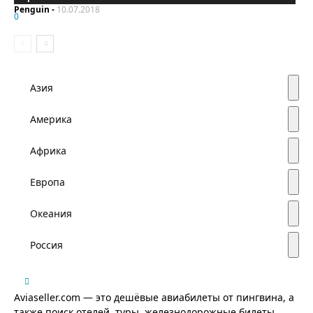
Penguin
-
10.07.2018
0
Азия
Америка
Африка
Европа
Океания
Россия
Aviaseller.com — это дешёвые авиабилеты от пингвина, а
также поиск отелей, туры, железнодорожные билеты,