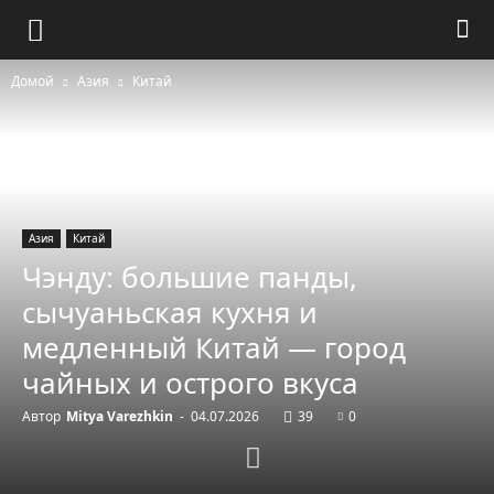
Домой
Азия
Китай
Азия
Китай
Чэнду: большие панды,
сычуаньская кухня и
медленный Китай — город
чайных и острого вкуса
Автор
Mitya Varezhkin
-
04.07.2026
39
0