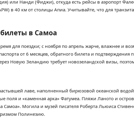
дия) или Нанди (Фиджи), откуда есть рейсы в аэропорт Фалео
W) в 40 км от столицы Апиа. Учитывайте, что для транзит
 билеты в Самоа
время для поездки; с ноября по апрель жарче, влажнее и в
 паспорта от 6 месяцев, обратного билета и подтверждения
 через Новую Зеландию требует новозеландской визы, поэт
 застывшей лаве, наполненный бирюзовой океанской водой,
е поля и «каменная арка» Фатумеа. Пляжи Ланото и остров
а Самоа». Могила и музей писателя Роберта Льюиса Стивенс
уризмом Полинезию.