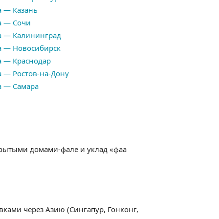
 — Казань
а — Сочи
а — Калининград
а — Новосибирск
 — Краснодар
 — Ростов-на-Дону
а — Самара
ткрытыми домами-фале и уклад «фаа
ками через Азию (Сингапур, Гонконг,