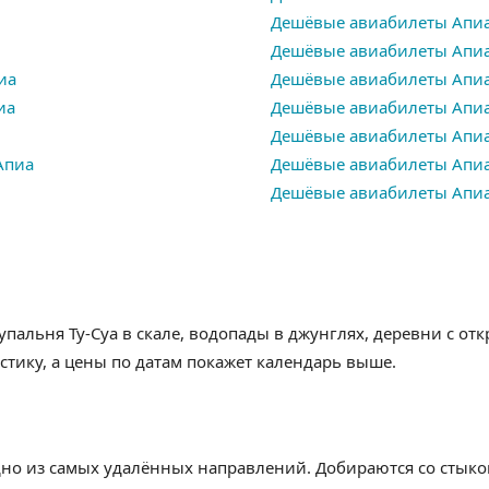
Дешёвые авиабилеты Апиа
Дешёвые авиабилеты Апи
иа
Дешёвые авиабилеты Апи
иа
Дешёвые авиабилеты Апи
Дешёвые авиабилеты Апиа
Апиа
Дешёвые авиабилеты Апиа
Дешёвые авиабилеты Апи
пальня Ту-Суа в скале, водопады в джунглях, деревни с о
стику, а цены по датам покажет календарь выше.
но из самых удалённых направлений. Добираются со стыков