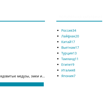
ПОПУЛЯРНАЯ КАТЕГОРИЯ
Россия
34
Лайфхак
20
Китай
17
Вьетнам
17
Турция
13
Таиланд
11
Египет
9
Италия
8
Япония
7
ядовитые медузы, змеи и...