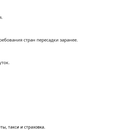
я.
ребования стран пересадки заранее.
уток.
ы, такси и страховка.