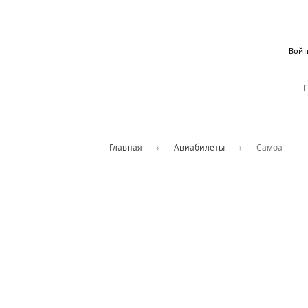
Aviaseller.com
—
Войт
дешёвые
авиабилеты
от
пингвина
Главная
›
Авиабилеты
›
Самоа
Ц