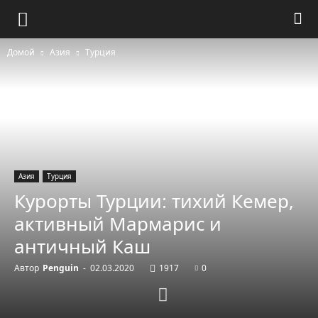
Домой
Азия
Турция
Азия
Турция
Курорты Турции: тихий Кемер,
активный Мармарис и
античный Каш
Автор
Penguin
-
02.03.2020
1917
0