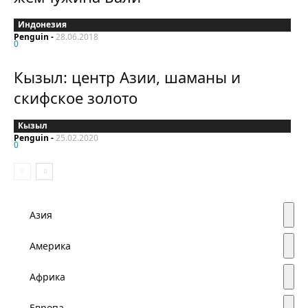
Индонезия
Penguin
-
28.06.2018
0
Кызыл: центр Азии, шаманы и
скифское золото
Кызыл
Penguin
-
25.02.2020
0
Азия
Америка
Африка
Европа