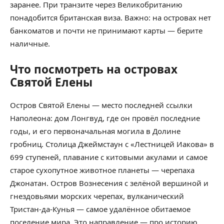
заранее. При транзите через Великобританию
понадобится британская виза. Важно: на островах нет
банкоматов и почти не принимают карты — берите
наличные.
Что посмотреть на островах
Святой Елены
Остров Святой Елены — место последней ссылки
Наполеона: дом Лонгвуд, где он провёл последние
годы, и его первоначальная могила в Долине
гробниц. Столица Джеймстаун с «Лестницей Иакова» в
699 ступеней, плавание с китовыми акулами и самое
старое сухопутное животное планеты — черепаха
Джонатан. Остров Вознесения с зелёной вершиной и
гнездовьями морских черепах, вулканический
Тристан-да-Кунья — самое удалённое обитаемое
поселение мира. Это направление — про историю,