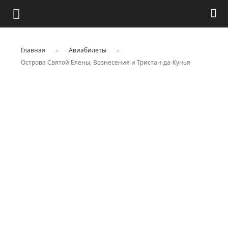
Главная
›
Авиабилеты
›
Острова Святой Елены, Вознесения и Тристан-да-Кунья
Цены на авиабилеты в
Острова Святой Елены,
Вознесения и Тристан-да-
Кунья