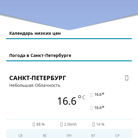
Календарь низких цен
Погода в Санкт-Петербурге
САНКТ-ПЕТЕРБУРГ
Небольшая Облачность
°
16.6
°
C
16.6
°
16.6
88 %
2.5kmh
14 %
СБ
ВС
ПН
ВТ
СР