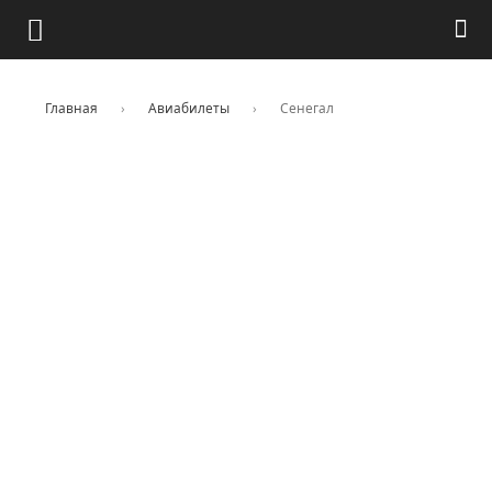
Главная
›
Авиабилеты
›
Сенегал
Цены на авиабилеты в
Сенегал